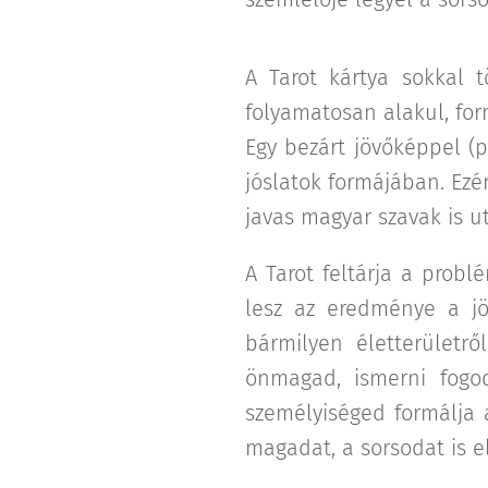
A Tarot kártya sokkal 
folyamatosan alakul, form
Egy bezárt jövőképpel (
jóslatok formájában. Ezé
javas magyar szavak is u
A Tarot feltárja a prob
lesz az eredménye a jö
bármilyen életterület
önmagad, ismerni fogo
személyiséged formálja 
magadat, a sorsodat is e