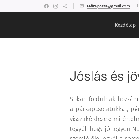
sefiraposta@gmail.com
Kezdőlap
Jóslás és 
Sokan fordulnak hozzám a
a párkapcsolatukkal, pén
visszakérdezek: mi érte
tegyél, hogy jó legyen N
szemlélője legyél a sor