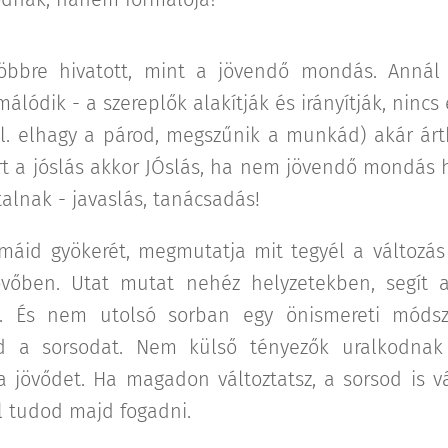
többre hivatott, mint a jövendő mondás. Annál 
álódik - a szereplők alakítják és irányítják, nincs
pl. elhagy a párod, megszűnik a munkád) akár árth
rt a jóslás akkor JÓslás, ha nem jövendő mondás 
talnak - javaslás, tanácsadás!
lémáid gyökerét, megmutatja mit tegyél a változ
vőben. Utat mutat nehéz helyzetekben, segít 
ről. És nem utolsó sorban egy önismereti móds
d a sorsodat. Nem külső tényezők uralkodna
a jövődet. Ha magadon változtatsz, a sorsod is vá
l tudod majd fogadni.