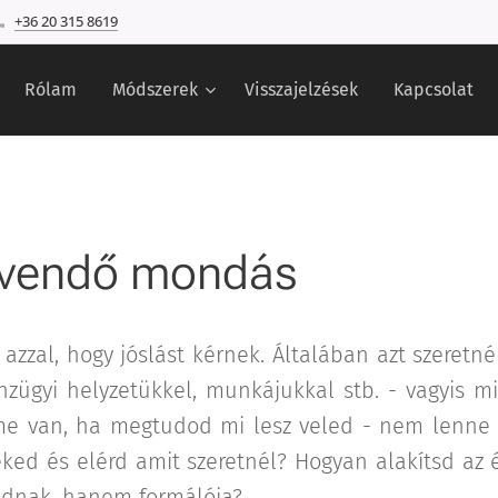
+36 20 315 8619
Rólam
Módszerek
Visszajelzések
Kapcsolat
jövendő mondás
zzal, hogy jóslást kérnek. Általában azt szeretn
zügyi helyzetükkel, munkájukkal stb. - vagyis mi
lme van, ha megtudod mi lesz veled - nem lenne
eked és elérd amit szeretnél? Hogyan alakítsd az
sodnak, hanem formálója?