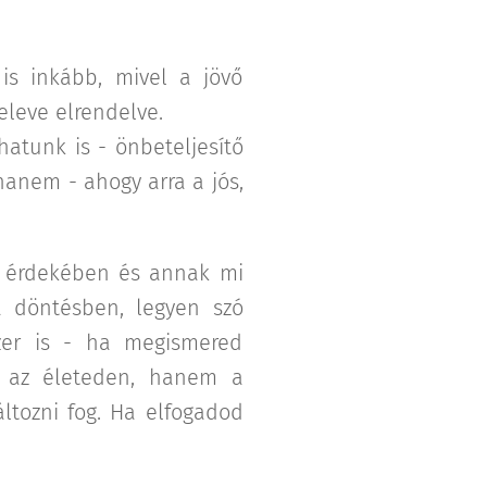
is inkább, mivel a jövő
 eleve elrendelve.
atunk is - önbeteljesítő
hanem - ahogy arra a jós,
ás érdekében és annak mi
a döntésben, legyen szó
zer is - ha megismered
k az életeden, hanem a
ltozni fog. Ha elfogadod