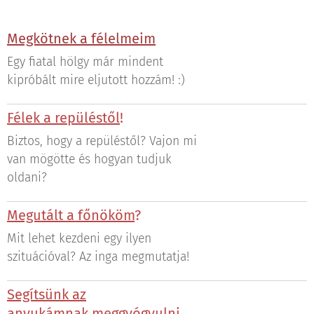
Megkötnek a félelmeim
Egy fiatal hölgy már mindent
kipróbált mire eljutott hozzám! :)
Félek a repüléstől
!
Biztos, hogy a repüléstől? Vajon mi
van mögötte és hogyan tudjuk
oldani?
Megutált a főnököm
?
Mit lehet kezdeni egy ilyen
szituációval? Az inga megmutatja!
Segítsünk az
anyukámnak
meggyógyulni