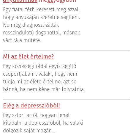
Egy fiatal férfi keresett meg azzal,
hogy anyukáján szeretne segíteni.
Nemrég diagnosztizálták
rosszindulatú daganattal, másnap
várt rá a műtéte.
Mi az élet értelme?
Egy közösségi oldal egyik segítő
csoportjába írt valaki, hogy nem
tudja mi az élete értelme, azt se
bánná, ha nem kéne már folytatnia.
Elég a depresszióból!
Egy sztori arról, hogyan lehet
kilábalni a depresszióból, ha valaki
dolgozik saját magán...