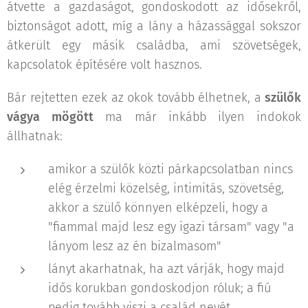
átvette a gazdaságot, gondoskodott az idősekről,
biztonságot adott, míg a lány a házassággal sokszor
átkerült egy másik családba, ami szövetségek,
kapcsolatok építésére volt hasznos.
Bár rejtetten ezek az okok tovább élhetnek, a
szülők
vágya mögött
ma már inkább ilyen indokok
állhatnak:
amikor a szülők közti párkapcsolatban nincs
elég érzelmi közelség, intimitás, szövetség,
akkor a szülő könnyen elképzeli, hogy a
"fiammal majd lesz egy igazi társam" vagy "a
lányom lesz az én bizalmasom"
lányt akarhatnak, ha azt várják, hogy majd
idős korukban gondoskodjon róluk; a fiú
pedig tovább viszi a család nevét