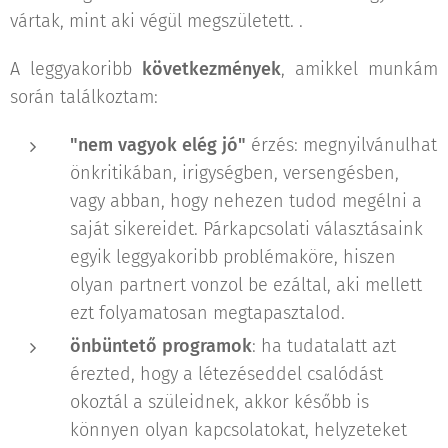
vártak, mint aki végül megszületett. .
A leggyakoribb
következmények
, amikkel munkám
során találkoztam:
"nem vagyok elég jó"
érzés: megnyilvánulhat
önkritikában, irigységben, versengésben,
vagy abban, hogy nehezen tudod megélni a
saját sikereidet. Párkapcsolati választásaink
egyik leggyakoribb problémaköre, hiszen
olyan partnert vonzol be ezáltal, aki mellett
ezt folyamatosan megtapasztalod.
önbüntető programok
: ha tudatalatt azt
érezted, hogy a létezéseddel csalódást
okoztál a szüleidnek, akkor később is
könnyen olyan kapcsolatokat, helyzeteket