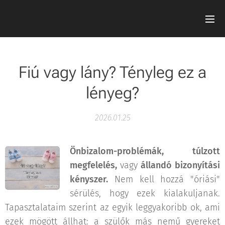
Fiú vagy lány? Tényleg ez a
lényeg?
2026.01.25
Önbizalom-problémák, túlzott
megfelelés,
vagy
állandó bizonyítási
kényszer.
Nem kell hozzá "óriási"
sérülés, hogy ezek kialakuljanak.
Tapasztalataim szerint az egyik leggyakoribb ok, ami
ezek mögött állhat: a szülők más nemű gyereket