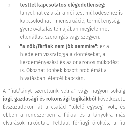
testtel kapcsolatos elégedetlenség
:
lányoknál ez akár a női test működéséhez is
kapcsolódhat - menstruáció, termékenység,
gyerekvállalás témájában megjelenhet
ellenállás, szorongás vagy szégyen.
"a nők/férfiak nem jók semmire"
: ez a
hiedelem visszafogja a döntéseket, a
kezdeményezést és az önazonos működést
is. Okozhat többek között problémát a
hivatásban, életcél kapcsán.
A "fiút/lányt szerettünk volna" vágy nagyon sokáig
jogi, gazdasági és rokonsági logikákból
következett.
Évszázadokon át a család "túlélő egység" volt, és
ebben a rendszerben a fiúkra és a lányokra más
elvárások rakódtak. Például férfiági öröklés, a fiú