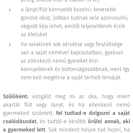
a lányt/fiút könnyebb kezelni, kevesebb
gondot okoz, jobban tudnak vele azonosulni;
vágyott kép lehet, amitől teljesebbnek érzik
az életüket
ha valakinek sok sérülése vagy feszültsége
van a saját nemével kapcsolatban, gyakran
az ellenkező nemű gyereket érzi
könnyebbnek és biztonságosabbnak, mert így
nem kell megélnie a saját terhelt témáját
Szülőként:
vizsgáld meg mi az oka, hogy miért
akartál fiút vagy lányt, és ha ellenkező nemű
gyermeked született,
fel tudtad-e dolgozni a saját
csalódásodat
, és tudtál-e később
örülni annak, aki
a gyermeked lett
. Sok mindent helyre tud hozni, ha