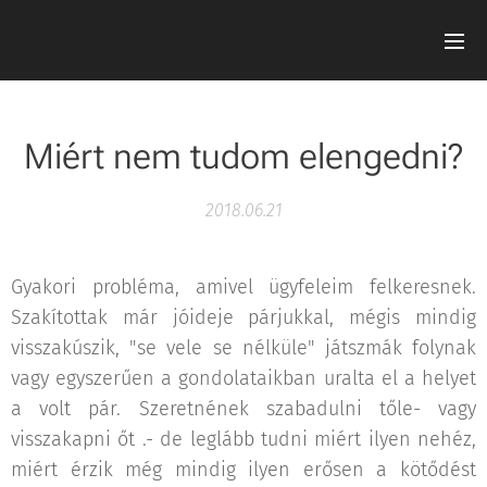
Miért nem tudom elengedni?
2018.06.21
Gyakori probléma, amivel ügyfeleim felkeresnek.
Szakítottak már jóideje párjukkal, mégis mindig
visszakúszik, "se vele se nélküle" játszmák folynak
vagy egyszerűen a gondolataikban uralta el a helyet
a volt pár. Szeretnének szabadulni tőle- vagy
visszakapni őt .- de leglább tudni miért ilyen nehéz,
miért érzik még mindig ilyen erősen a kötődést