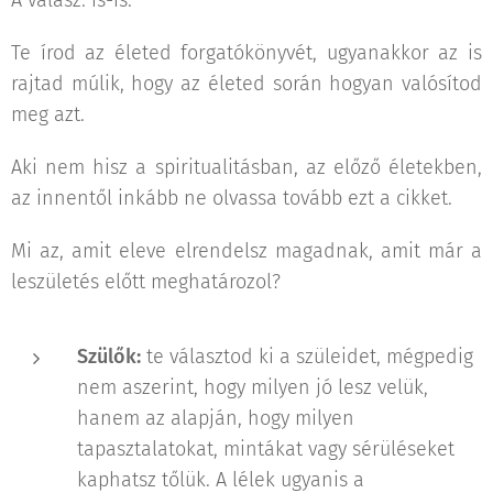
A válasz: is-is.
Te írod az életed forgatókönyvét, ugyanakkor az is
rajtad múlik, hogy az életed során hogyan valósítod
meg azt.
Aki nem hisz a spiritualitásban, az előző életekben,
az innentől inkább ne olvassa tovább ezt a cikket. 😊
Mi az, amit eleve elrendelsz magadnak, amit már a
leszületés előtt meghatározol?
Szülők:
te választod ki a szüleidet, mégpedig
nem aszerint, hogy milyen jó lesz velük,
hanem az alapján, hogy milyen
tapasztalatokat, mintákat vagy sérüléseket
kaphatsz tőlük. A lélek ugyanis a