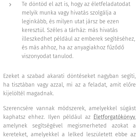
Te döntöd el azt is, hogy az életfeladatodat
melyik munka vagy hivatás szolgálja a
leginkább, és milyen utat jársz be ezen
keresztül. Széles a tárház: más hivatás
illeszkedhet például az emberek segítéséhez,
és más ahhoz, ha az anyagiakhoz fűződő
viszonyodat tanulod.
Ezeket a szabad akarati döntéseket nagyban segíti,
ha tisztában vagy azzal, mi az a feladat, amit előre
kijelöltél magadnak.
Szerencsére vannak módszerek, amelyekkel súgást
kaphatsz ehhez. Ilyen például az
Életforgatókönyv
,
amelynek segítségével megismerheted azokat a
kereteket, amelyekkel a lelked leszületett ebbe az