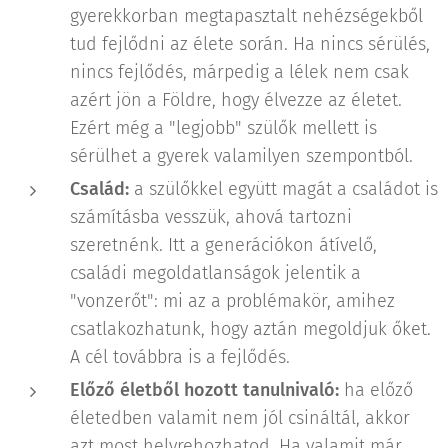
gyerekkorban megtapasztalt nehézségekből
tud fejlődni az élete során. Ha nincs sérülés,
nincs fejlődés, márpedig a lélek nem csak
azért jön a Földre, hogy élvezze az életet.
Ezért még a "legjobb" szülők mellett is
sérülhet a gyerek valamilyen szempontból.
Család:
a szülőkkel együtt magát a családot is
számításba vesszük, ahová tartozni
szeretnénk. Itt a generációkon átívelő,
családi megoldatlanságok jelentik a
"vonzerőt": mi az a problémakör, amihez
csatlakozhatunk, hogy aztán megoldjuk őket.
A cél továbbra is a fejlődés.
Előző életből hozott tanulnivaló:
ha előző
életedben valamit nem jól csináltál, akkor
azt most helyrehozhatod. Ha valamit már