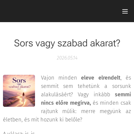
Sors vagy szabad akarat?
2026.05.14
Vajon minden
eleve elrendelt
, és
semmit sem tehetünk a sorsunk
alakulásáért? Vagy inkább
semmi
nincs előre megírva,
és minden csak
rajtunk múlik: merre megyünk az
életben, és mit hozunk ki belőle?