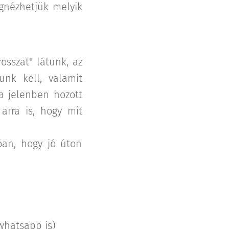
egnézhetjük melyik
osszat" látunk, az
unk kell, valamit
a jelenben hozott
arra is, hogy mit
óan, hogy jó úton
 whatsapp is)