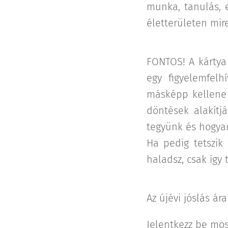
munka, tanulás, e
életterületen mire
FONTOS! A kártya 
egy figyelemfelh
másképp kellene 
döntések alakítj
tegyünk és hogyan
Ha pedig tetszik
haladsz, csak így
Az újévi jóslás ár
Jelentkezz be mos