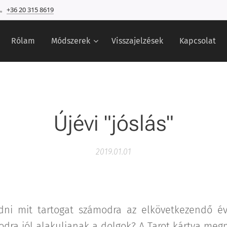
+36 20 315 8619
Rólam
Módszerek
Visszajelzések
Kapcsolat
Újévi "jóslás"
2019.01.01
ni mit tartogat számodra az elkövetkezendő év? 
odra jól alakuljanak a dolgok? A Tarot kártya meg