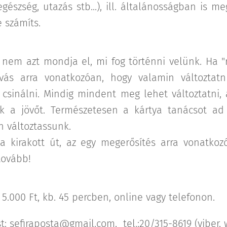
gészség, utazás stb...), ill. általánosságban is m
 számíts.
nem azt mondja el, mi fog történni velünk. Ha "r
ívás arra vonatkozóan, hogy valamin változtatn
csinálni. Mindig mindent meg lehet változtatni, 
ák a jövőt. Természetesen a kártya tanácsot ad 
 változtassunk.
 a kirakott út, az egy megerősítés arra vonatkoz
 tovább!
a 5.000 Ft, kb. 45 percben, online vagy telefonon.
t: sefiraposta@gmail.com, tel.:20/315-8619 (viber,