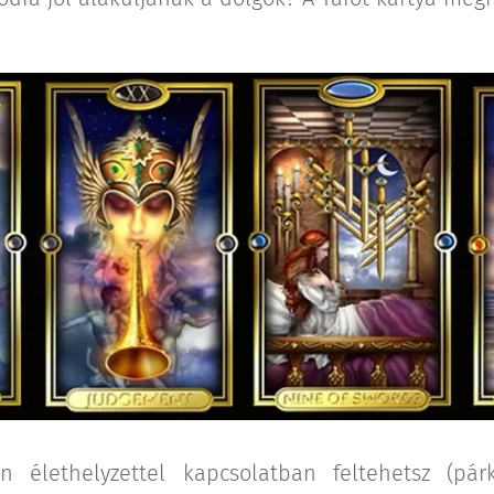
n élethelyzettel kapcsolatban feltehetsz (párk