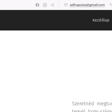
sefiraposta@gmail.com
Kezdőlap
Szeretnéd megtud
tegyél, hogy szám